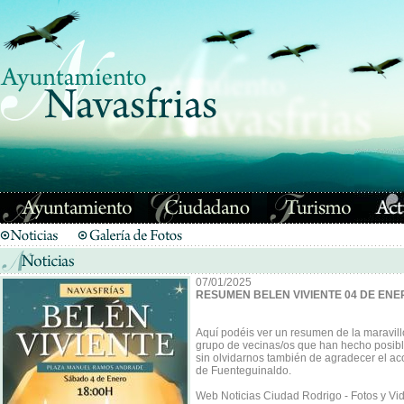
07/01/2025
RESUMEN BELEN VIVIENTE 04 DE ENE
Aquí podéis ver un resumen de la maravill
grupo de vecinas/os que han hecho posible
sin olvidarnos también de agradecer el 
de Fuenteguinaldo.
Web Noticias Ciudad Rodrigo - Fotos y Vi