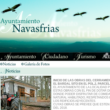
INICIO DE LAS OBRAS DEL CERRAMI
EL BARDAL SITO EN EL POL.2, PARCEL
EL AYUNTAMIENTO DE LA LOCALIDAD 
ESTAS OBRAS CON EL FIN DE DOTAR 
DONDE PODER DISFRUTAR DE COMIDA
NATURAL HABILITADO, RESPETANDOS 
LOS RDIFICIOS ADYECENTES.
CUYAS OBRAS SE PREVEE QUE ESTEN F
DEL 2018.