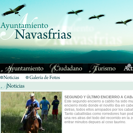
SEGUNDO Y ÚLTIMO ENCIERRO A CABA
Este segundo encierro a cabllo ha sido mu
encierro mixto donde el novillo iba en cab
detras, todos ellos arropados por los caball
Tanto caballistas como rorredores han podi
una res atras del todo del recorrido en la 
entrar minutos depues al coso taurino.