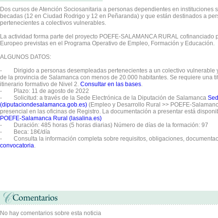
Dos cursos de Atención Sociosanitaria a personas dependientes en instituciones 
becadas (12 en Ciudad Rodrigo y 12 en Peñaranda) y que están destinados a p
pertenecientes a colectivos vulnerables.
La actividad forma parte del proyecto POEFE-SALAMANCA RURAL cofinanciado po
Europeo previstas en el Programa Operativo de Empleo, Formación y Educación.
ALGUNOS DATOS:
- Dirigido a personas desempleadas pertenecientes a un colectivo vulnerable
de la provincia de Salamanca con menos de 20.000 habitantes. Se requiere una ti
itinerario formativo de Nivel 2.
Consultar en las bases
.
- Plazo: 11 de agosto de 2022
- Solicitud: a través de la Sede Electrónica de la Diputación de Salamanca
Sed
(diputaciondesalamanca.gob.es)
(Empleo y Desarrollo Rural >> POEFE-Salamanc
presencial en las oficinas de Registro. La documentación a presentar está dispon
POEFE-Salamanca Rural (lasalina.es)
- Duración: 485 horas (5 horas diarias) Número de días de la formación: 97
- Beca: 18€/día
- Consulta la información completa sobre requisitos, obligaciones, documentaci
convocatoria
.
No hay comentarios sobre esta noticia