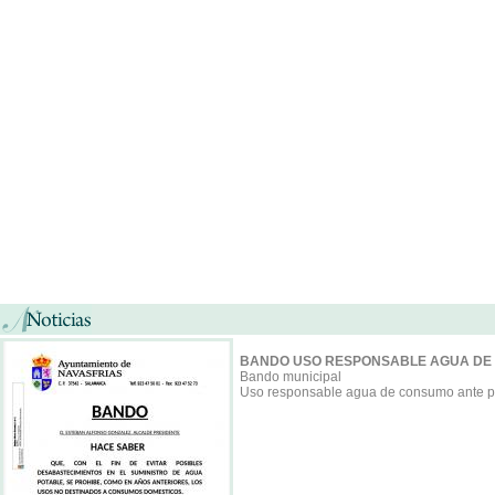
BANDO USO RESPONSABLE AGUA DE
Bando municipal
Uso responsable agua de consumo ante po