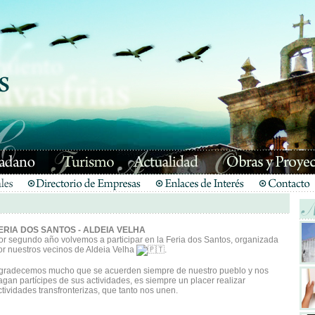
ERIA DOS SANTOS - ALDEIA VELHA
or segundo año volvemos a participar en la Feria dos Santos, organizada
or nuestros vecinos de Aldeia Velha
.
gradecemos mucho que se acuerden siempre de nuestro pueblo y nos
agan partícipes de sus actividades, es siempre un placer realizar
ctividades transfronterizas, que tanto nos unen.