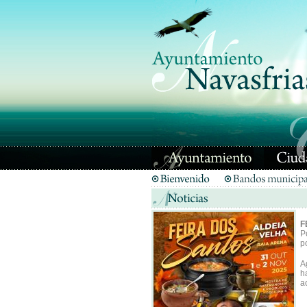
F
P
p
A
h
a