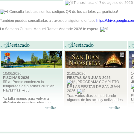
Tienes hasta el 7 de agosto de 2026 
Consulta las bases en los códigos QR de los carteles y... ¡participa!
También puedes consultarlas a través del siguiente enlace
https://drive.google.
La Semana Cultural Manuel Ramos Andrade 2026 te espera.
10/06/2026
21/05/2026
1
PISCINAS 2026
FIESTAS SAN JUAN 2026
C
🏊‍♂️☀️ ¡Pronto comienza la
¡PROGRAMA COMPLETO
J
temporada de piscinas 2026 en
DE LAS FIESTAS DE SAN JUAN
Navasfrías! ☀️🏊‍♀️
2026!
-
(
Tras varios días compartiendo
Ya falta menos para volver a
E
algunos de los actos y actividades
disfrutar de nuestras piscinas
c
que formarán parte de nuestras
municipales. Os informamos de las
p
fiestas, llega el momento de
tarifas y condiciones para la
n
presentar el cartel definitivo junto
temporada 2026, y de que ya está
J
con el libro de fiestas.
abierto el plazo para adquirir los
abonos mensuales o de
En sus páginas encontraréis
e
temporada.
toda la programación preparada